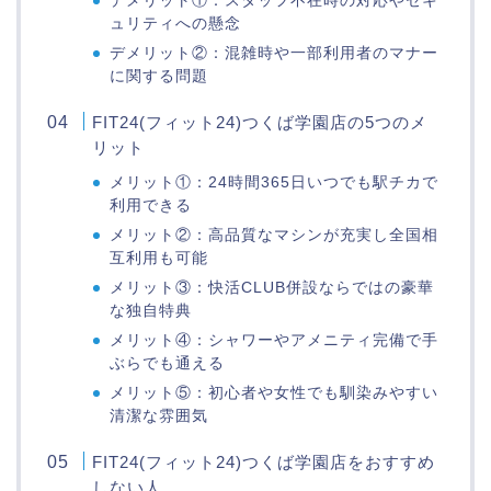
デメリット①：スタッフ不在時の対応やセキ
ュリティへの懸念
デメリット②：混雑時や一部利用者のマナー
に関する問題
FIT24(フィット24)つくば学園店の5つのメ
リット
メリット①：24時間365日いつでも駅チカで
利用できる
メリット②：高品質なマシンが充実し全国相
互利用も可能
メリット③：快活CLUB併設ならではの豪華
な独自特典
メリット④：シャワーやアメニティ完備で手
ぶらでも通える
メリット⑤：初心者や女性でも馴染みやすい
清潔な雰囲気
FIT24(フィット24)つくば学園店をおすすめ
しない人