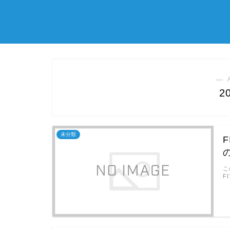
― 
2
未分類
こ
F