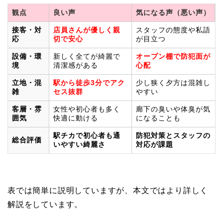
観点
良い声
気になる声（悪い声）
接客・対
店員さんが優しく親
スタッフの態度や私語
応
切で安心
が目立つ
設備・環
新しく全てが綺麗で
オープン棚で防犯面が
境
清潔感がある
心配
立地・混
駅から徒歩3分でアク
少し狭く夕方は混雑し
雑
セス抜群
やすい
客層・雰
女性や初心者も多く
廊下の臭いや体臭が気
囲気
快適に動ける
になることも
駅チカで初心者も通
防犯対策とスタッフの
総合評価
いやすい綺麗さ
対応が課題
表では簡単に説明していますが、本文ではより詳しく
解説をしています。