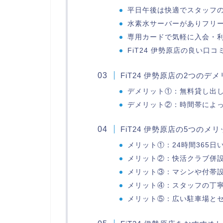
平日午後は快適でスタッフ
水素水サーバーがありフリ
専用カードで気軽に入会・
FiT24 伊勢原店の良い口
FiT24 伊勢原店の2つのデ
デメリット①：無料貸し出
デメリット②：時間帯によ
FiT24 伊勢原店の5つのメ
メリット①：24時間365
メリット②：快活クラブ併
メリット③：マシンや付帯
メリット④：スタッフの丁
メリット⑤：広い駐車場と